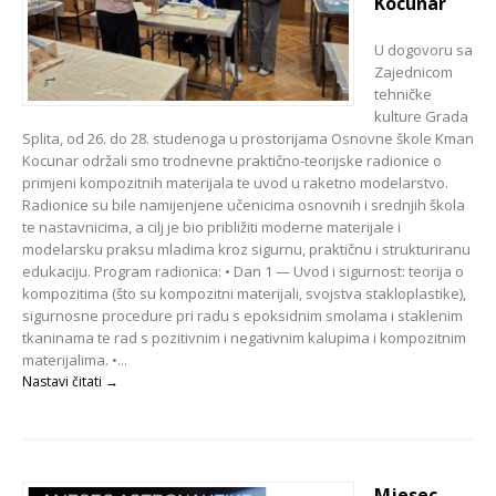
Kocunar
U dogovoru sa
Zajednicom
tehničke
kulture Grada
Splita, od 26. do 28. studenoga u prostorijama Osnovne škole Kman
Kocunar održali smo trodnevne praktično-teorijske radionice o
primjeni kompozitnih materijala te uvod u raketno modelarstvo.
Radionice su bile namijenjene učenicima osnovnih i srednjih škola
te nastavnicima, a cilj je bio približiti moderne materijale i
modelarsku praksu mladima kroz sigurnu, praktičnu i strukturiranu
edukaciju. Program radionica: • Dan 1 — Uvod i sigurnost: teorija o
kompozitima (što su kompozitni materijali, svojstva stakloplastike),
sigurnosne procedure pri radu s epoksidnim smolama i staklenim
tkaninama te rad s pozitivnim i negativnim kalupima i kompozitnim
materijalima. •...
Nastavi čitati →
Mjesec