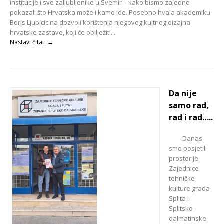
institucije i sve zaljubljenike u Svemir – kako bismo zajedno
pokazali što Hrvatska može i kamo ide. Posebno hvala akademiku
Boris Ljubicic na dozvoli korištenja njegovog kultnog dizajna
hrvatske zastave, koji će obilježiti...
Nastavi čitati →
Da nije
samo rad,
rad i rad…..
Danas
smo posjetili
prostorije
Zajednice
tehničke
kulture grada
Splita i
Splitsko-
dalmatinske