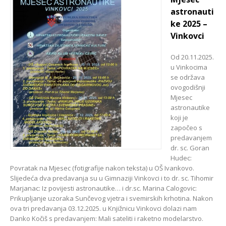
astronauti
ke 2025 –
Vinkovci
Od 20.11.2025.
u Vinkocima
se održava
ovogodišnji
Mjesec
astronautike
koji je
započeo s
predavanjem
dr. sc. Goran
Hudec:
Povratak na Mjesec (fotigrafije nakon teksta) u OŠ Ivankovo.
Slijedeća dva predavanja su u Gimnaziji Vinkovci i to dr. sc. Tihomir
Marjanac: Iz povijesti astronautike… i dr.sc. Marina Calogovic:
Prikupljanje uzoraka Sunčevog vjetra i svemirskih krhotina. Nakon
ova tri predavanja 03.12.2025. u Knjižnicu Vinkovci dolazi nam
Danko Kočiš s predavanjem: Mali sateliti i raketno modelarstvo.