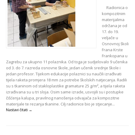
Radionica o
kompozitnim
materijalima
održana je od
17. do 19.
veljače u
Osnovnoj školi
Frana Krste
Frankopana u
Zagrebu za ukupno 11 polaznika. Od toga je sudjelovalo 9 učenika
od 3. do 7. razreda osnovne škole, jedan učenik srednje škole i
jedan profesor. Tijekom edukacije polaznici su naučili izrađivati
tijela raketa promjera 18 mm za potrebe školskih natjecanja. Radili
su s tkaninom od stakloplastike gramature 25 g/m², a tijela raketa
izrađivana su u tri sloja. Osim same izrade, usvojili su i postupke
čišćenja kalupa, pravilnog nanošenja odvajača za kompozitne
materijale te rezanja tkanine. Cilj radionice bio je stjecanje...
Nastavi čitati →