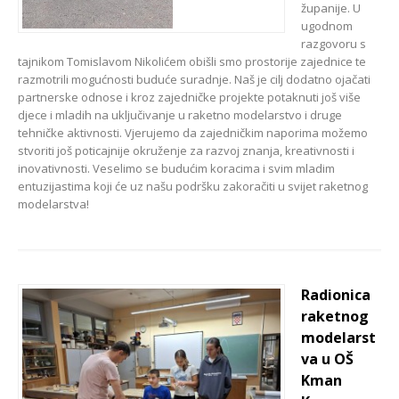
županije. U
ugodnom
razgovoru s
tajnikom Tomislavom Nikolićem obišli smo prostorije zajednice te
razmotrili mogućnosti buduće suradnje. Naš je cilj dodatno ojačati
partnerske odnose i kroz zajedničke projekte potaknuti još više
djece i mladih na uključivanje u raketno modelarstvo i druge
tehničke aktivnosti. Vjerujemo da zajedničkim naporima možemo
stvoriti još poticajnije okruženje za razvoj znanja, kreativnosti i
inovativnosti. Veselimo se budućim koracima i svim mladim
entuzijastima koji će uz našu podršku zakoračiti u svijet raketnog
modelarstva!
Radionica
raketnog
modelarst
va u OŠ
Kman