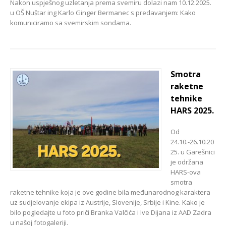
Nakon uspješnog uzletanja prema svemiru dolazi nam 10.12.2025.
u OŠ Nuštar ing Karlo Ginger Bermanec s predavanjem: Kako
komuniciramo sa svemirskim sondama.
Smotra
raketne
tehnike
HARS 2025.
Od
24.10.-26.10.20
25. u Garešnici
je održana
HARS-ova
smotra
raketne tehnike koja je ove godine bila međunarodnog karaktera
uz sudjelovanje ekipa iz Austrije, Slovenije, Srbije i Kine. Kako je
bilo pogledajte u foto priči Branka Valčića i Ive Dijana iz AAD Zadra
u našoj fotogaleriji.