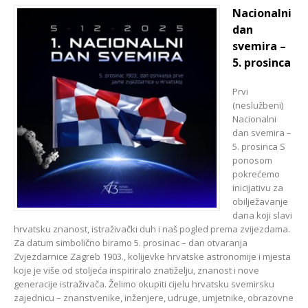
Nacionalni
dan
svemira –
5. prosinca
Prvi
(neslužbeni)
Nacionalni
dan svemira –
5. prosinca S
ponosom
pokrećemo
inicijativu za
obilježavanje
dana koji slavi
hrvatsku znanost, istraživački duh i naš pogled prema zvijezdama.
Za datum simbolično biramo 5. prosinac – dan otvaranja
Zvjezdarnice Zagreb 1903., kolijevke hrvatske astronomije i mjesta
koje je više od stoljeća inspiriralo znatiželju, znanost i nove
generacije istraživača. Želimo okupiti cijelu hrvatsku svemirsku
zajednicu – znanstvenike, inženjere, udruge, umjetnike, obrazovne