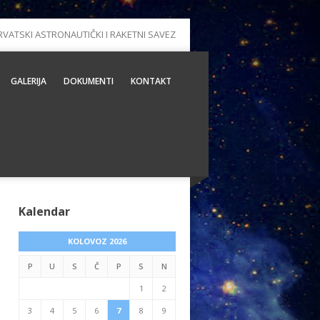
RVATSKI ASTRONAUTIČKI I RAKETNI SAVEZ
GALERIJA
DOKUMENTI
KONTAKT
Kalendar
KOLOVOZ 2026
P
U
S
Č
P
S
N
1
2
3
4
5
6
7
8
9