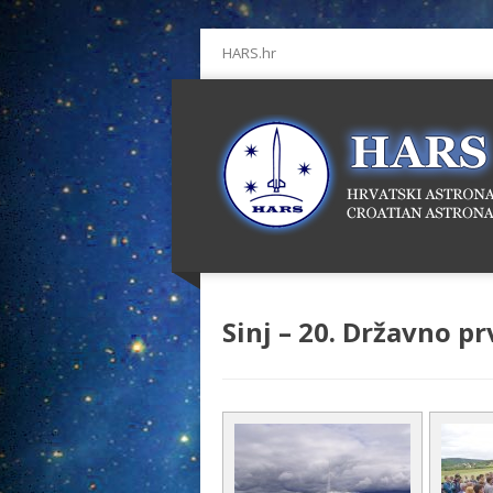
HARS.hr
Sinj – 20. Državno 