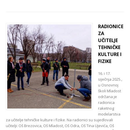
RADIONICE
ZA
UČITELJE
TEHNIČKE
KULTURE I
FIZIKE
16. i 17.
siječnja 2025.,
u Osnovnoj
školi Mladost
održana je
radionica
raketnog
modelarstva
za učitelje tehničke kulture i fizike. Na radionici su sujedlovali
učitelji: Oš Brezovica, Oš Mladost, Oš Odra, Oš Tina Ujevića, Oš