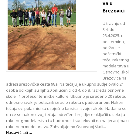
va u
Brezovici
U travnju od
3.4. do
23.4.2025. u
pet termina,
održan je
početnički
tečaj raketnog
modelarstva u
Osnovnoj školi
Brezovica na
adresi Brezovička cesta 98a. Na tečaju je ukupno sudjelovalo 21
osoba od kojih su njih 20 bili učenici od 4. do 8. razreda osnovne
škole i 1 profesor tehničke kulture. Ukupno je izrađeno 20 rakete,
odnosno svaki je polaznik izradio raketu s padobranom. Nakon
tečaja svi polaznici su uspješno lansirali svoje rakete. Nadamo se
da će se nakon ovog tečaja određeni broj djece uključiti u sekciju
raketnog modelarstva i u budućnosti sudjelovati na natjecanjima u
raketnom modelarstvu. Zahvaljujemo Osnovnoj školi...
Nastavi čitati →