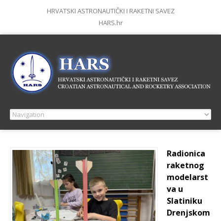
HRVATSKI ASTRONAUTIČKI I RAKETNI SAVEZ
HARS.hr
Radionica
raketnog
modelarst
va u
Slatiniku
Drenjskom