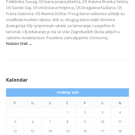
Poliklinika Suvag, Oš bana Josipa Jelačića, Oš Antuna Branka Šimića,
Oš Savski Gaj, Oš Većeslava Holjevca, Oš Dragutina Kušlana, Oš
Frana Galovića, Oš Marina Držića. Prvog dana radionice učitelji su
izrađivali modele raketa, dok su drugog dana radili strimere
(kategorija S6) i pripremali rakete za lansiranje i uspješno ih
lansirali. Cilj edukacije je da se više Zagrebačkih škola uključi u
raketno modelarstvo. Posebno zahvaljujemo Osnovnoj...
Nastavi čitati →
Kalendar
SVIBANJ 2025
P
U
S
Č
P
S
N
1
2
3
4
5
6
7
8
9
10
11
12
13
14
15
16
17
18