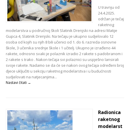
U travnju od
24.4.2025.
održan je tečaj
raketnog
modelarstva u područnoj školi Slatinik Drenjski na adresi Matije
Gupca 4, Slatinik Drenjski. Na tečaju je ukupno sudjelovalo 12
osoba od kojih su njih 8 bili učenici od 1. do 6. razreda osnovne
škole, 3 učenika srednje škole i 1 učitelj. Ukupno je izrađeno 44
rakete, odnosno svaki je polaznik izradio 2 rakete s padobranom i
2 rakete s trako . Nakon tečaja svi polaznici su uspješno lansirali
svoje rakete. Nadamo se da će se nakon ovog tečaja određeni broj
djece uključiti u sekciju raketnog modelarstva i u budućnosti
sudjelovati na natjecanjima...
Nastavi čitati →
Radionica
raketnog
modelarst