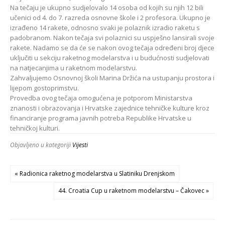
Na tečaju je ukupno sudjelovalo 14 osoba od kojih su njih 12 bili
učenici od 4. do 7. razreda osnovne škole i 2 profesora. Ukupno je
izrađeno 14 rakete, odnosno svaki je polaznik izradio raketu s
padobranom. Nakon tečaja svi polaznici su uspješno lansirali svoje
rakete. Nadamo se da će se nakon ovog tečaja određeni broj djece
uključiti u sekciju raketnog modelarstva i u budućnosti sudjelovati
na natjecanjima u raketnom modelarstvu.
Zahvaljujemo Osnovnoj školi Marina Držića na ustupanju prostora i
lijepom gostoprimstvu.
Provedba ovog tečaja omogućena je potporom Ministarstva
znanosti i obrazovanja i Hrvatske zajednice tehničke kulture kroz
financiranje programa javnih potreba Republike Hrvatske u
tehničkoj kulturi.
Objavljeno u kategoriji
Vijesti
« Radionica raketnog modelarstva u Slatiniku Drenjskom
44. Croatia Cup u raketnom modelarstvu – Čakovec »