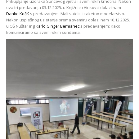
Prikupljanje uzoraka Sunčevog vjetra i svemirskih krhotina. Nakon
ova tri predavanja 03.12.2025. u Knjižnicu Vinkovci dolazi nam
Danko Kočiš
s predavanjem: Mali sateliti i raketno modelarstvo.
Nakon uspješnog uzletanja prema svemiru dolazi nam 10.12.2025.
u OŠ Nuštar ing
Karlo Ginger Bermanec
s predavanjem: Kako
komuniciramo sa svemirskim sondama.