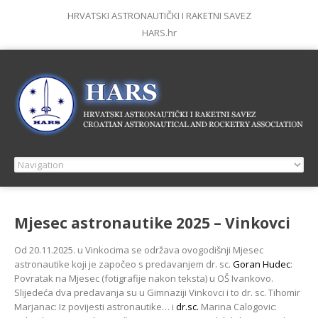
HRVATSKI ASTRONAUTIČKI I RAKETNI SAVEZ
HARS.hr
Mjesec astronautike 2025 – Vinkovci
Od 20.11.2025. u Vinkocima se održava ovogodišnji Mjesec
astronautike koji je započeo s predavanjem dr. sc.
Goran Hudec
:
Povratak na Mjesec (fotigrafije nakon teksta) u OŠ Ivankovo.
Slijedeća dva predavanja su u Gimnaziji Vinkovci i to dr. sc. Tihomir
Marjanac: Iz povijesti astronautike… i
dr.sc.
Marina Calogovic: