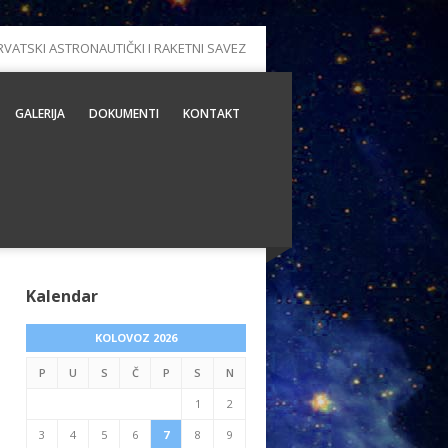
RVATSKI ASTRONAUTIČKI I RAKETNI SAVEZ
GALERIJA
DOKUMENTI
KONTAKT
Kalendar
KOLOVOZ 2026
P
U
S
Č
P
S
N
1
2
3
4
5
6
7
8
9