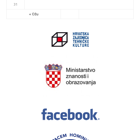
31
« Ožu