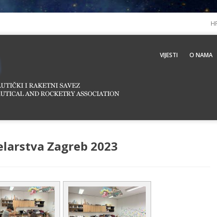
H
VIJESTI
O NAMA
larstva Zagreb 2023