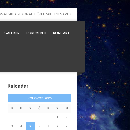
RVATSKI ASTRONAUTIČKI I RAKETNI SAVEZ
GALERIJA
DOKUMENTI
KONTAKT
Kalendar
KOLOVOZ 2026
P
U
S
Č
P
S
N
1
2
3
4
5
6
7
8
9