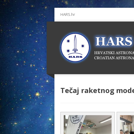
HARS.hr
Tečaj raketnog mode