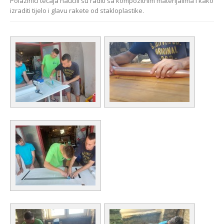
Polazinici tečaja naučili su raditi sa kompozitnim materijalima i kako
izraditi tijelo i glavu rakete od stakloplastike.