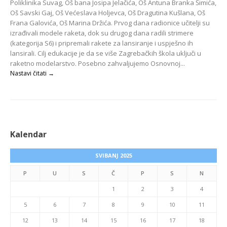
Poliklinika Suvag, Oš bana Josipa Jelačića, Oš Antuna Branka Šimića,
Oš Savski Gaj, Oš Većeslava Holjevca, Oš Dragutina Kušlana, Oš
Frana Galovića, Oš Marina Držića. Prvog dana radionice učitelji su
izrađivali modele raketa, dok su drugog dana radili strimere
(kategorija S6) i pripremali rakete za lansiranje i uspješno ih
lansirali. Cilj edukacije je da se više Zagrebačkih škola uključi u
raketno modelarstvo. Posebno zahvaljujemo Osnovnoj...
Nastavi čitati →
Kalendar
SVIBANJ 2025
P
U
S
Č
P
S
N
1
2
3
4
5
6
7
8
9
10
11
12
13
14
15
16
17
18