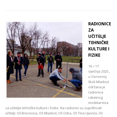
RADIONICE
ZA
UČITELJE
TEHNIČKE
KULTURE I
FIZIKE
16. i 17.
siječnja 2025.,
u Osnovnoj
školi Mladost
održana je
radionica
raketnog
modelarstva
za učitelje tehničke kulture i fizike. Na radionici su sujedlovali
učitelji: Oš Brezovica, Oš Mladost, Oš Odra, Oš Tina Ujevića, Oš