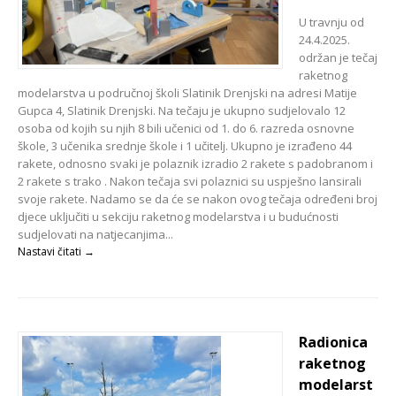
U travnju od
24.4.2025.
održan je tečaj
raketnog
modelarstva u područnoj školi Slatinik Drenjski na adresi Matije
Gupca 4, Slatinik Drenjski. Na tečaju je ukupno sudjelovalo 12
osoba od kojih su njih 8 bili učenici od 1. do 6. razreda osnovne
škole, 3 učenika srednje škole i 1 učitelj. Ukupno je izrađeno 44
rakete, odnosno svaki je polaznik izradio 2 rakete s padobranom i
2 rakete s trako . Nakon tečaja svi polaznici su uspješno lansirali
svoje rakete. Nadamo se da će se nakon ovog tečaja određeni broj
djece uključiti u sekciju raketnog modelarstva i u budućnosti
sudjelovati na natjecanjima...
Nastavi čitati →
Radionica
raketnog
modelarst