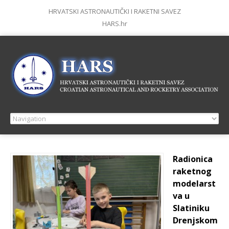
HRVATSKI ASTRONAUTIČKI I RAKETNI SAVEZ
HARS.hr
Radionica
raketnog
modelarst
va u
Slatiniku
Drenjskom