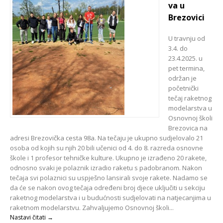
va u
Brezovici
U travnju od
3.4. do
23.4.2025. u
pet termina,
održan je
početnički
tečaj raketnog
modelarstva u
Osnovnoj školi
Brezovica na
adresi Brezovička cesta 98a. Na tečaju je ukupno sudjelovalo 21
osoba od kojih su njih 20 bili učenici od 4. do 8. razreda osnovne
škole i 1 profesor tehničke kulture. Ukupno je izrađeno 20 rakete,
odnosno svaki je polaznik izradio raketu s padobranom. Nakon
tečaja svi polaznici su uspješno lansirali svoje rakete. Nadamo se
da će se nakon ovog tečaja određeni broj djece uključiti u sekciju
raketnog modelarstva i u budućnosti sudjelovati na natjecanjima u
raketnom modelarstvu. Zahvaljujemo Osnovnoj školi...
Nastavi čitati →